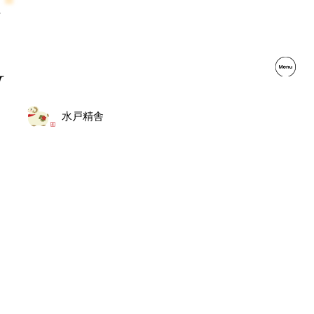
M
水戸精舎